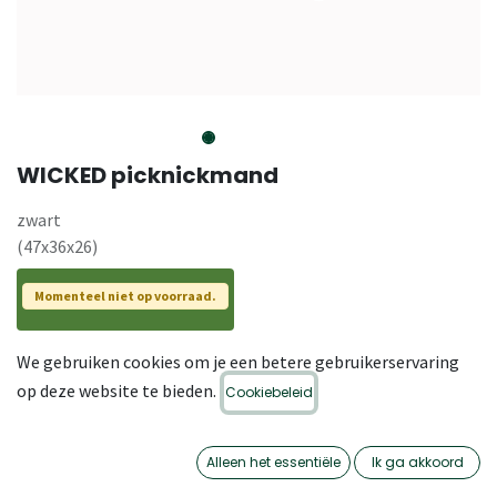
WICKED picknickmand
zwart
(47x36x26)
Momenteel niet op voorraad.
Category
,
,
kratten (riet)
Rieten Manden
Rieten Manden
We gebruiken cookies om je een betere gebruikerservaring
op deze website te bieden.
Cookiebeleid
SKU
22-ZO-093.Z
Alleen het essentiële
Ik ga akkoord