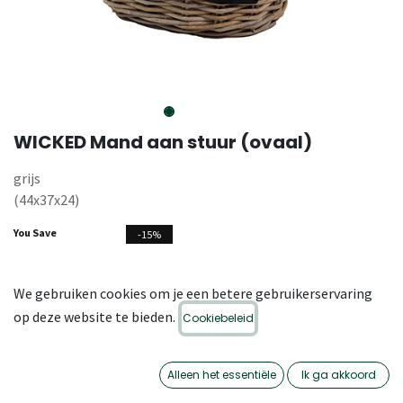
WICKED Mand aan stuur (ovaal)
grijs
(44x37x24)
You Save
-15%
Category
,
,
,
,
stuurmanden
Rieten
Rieten
Stuurmand
Stuurmand
We gebruiken cookies om je een betere gebruikerservaring
(riet)
Manden
Manden
op deze website te bieden.
Cookiebeleid
SKU
22-ZO-033.G
Alleen het essentiële
Ik ga akkoord