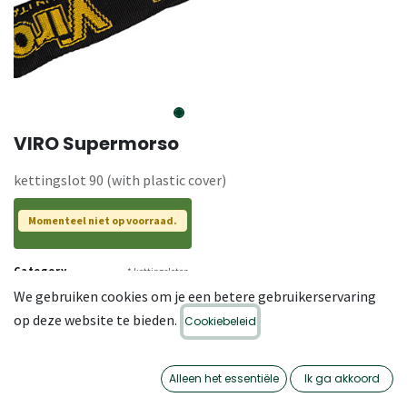
VIRO Supermorso
kettingslot 90 (with plastic cover)
Momenteel niet op voorraad.
Category
* kettingsloten
We gebruiken cookies om je een betere gebruikerservaring
SKU
02-VI-013
op deze website te bieden.
Cookiebeleid
Alleen het essentiële
Ik ga akkoord