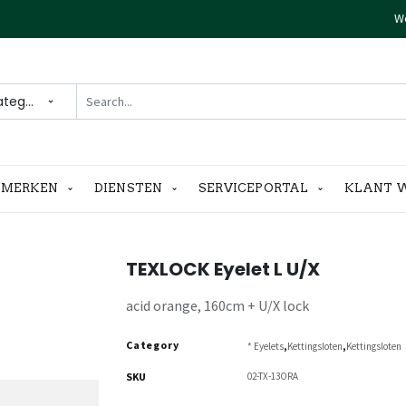
We
ategories
MERKEN
DIENSTEN
SERVICEPORTAL
KLANT 
TEXLOCK Eyelet L U/X
acid orange, 160cm + U/X lock
Category
,
,
* Eyelets
Kettingsloten
Kettingsloten
SKU
02-TX-13ORA