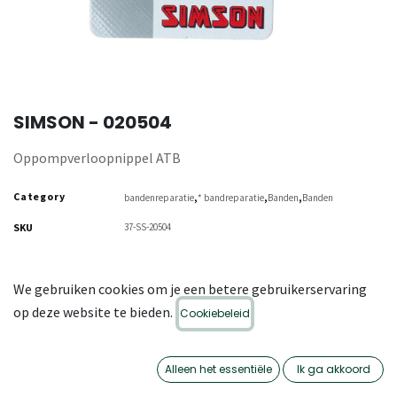
SIMSON - 020504
Oppompverloopnippel ATB
Category
,
,
,
bandenreparatie
* bandreparatie
Banden
Banden
SKU
37-SS-20504
We gebruiken cookies om je een betere gebruikerservaring
op deze website te bieden.
Cookiebeleid
Alleen het essentiële
Ik ga akkoord
OMSCHRIJVING