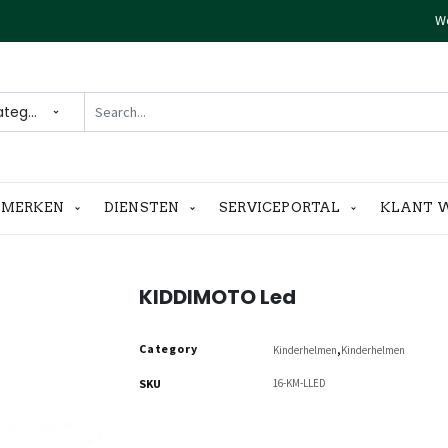
We
ategories
MERKEN
DIENSTEN
SERVICEPORTAL
KLANT 
KIDDIMOTO Led
Category
,
Kinderhelmen
Kinderhelmen
SKU
16-KM-LLED