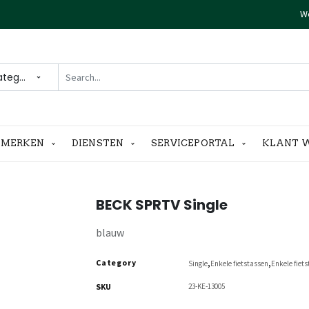
We
ategories
MERKEN
DIENSTEN
SERVICEPORTAL
KLANT 
BECK SPRTV Single
blauw
Category
,
,
Single
Enkele fietstassen
Enkele fiet
SKU
23-KE-13005