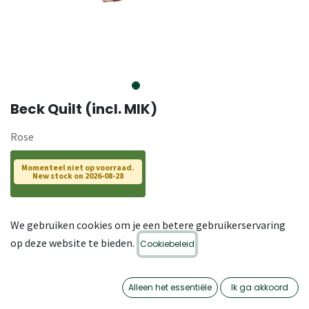
Beck Quilt (incl. MIK)
Rose
Momenteel niet op voorraad.
New stock on 2026-08-28
Category
,
,
,
Beck
Dubbele
Dubbele
-Dubbele
We gebruiken cookies om je een betere gebruikerservaring
fietstassen
fietstassen
fietsentassen
op deze website te bieden.
Cookiebeleid
SKU
23-BE-682.MK
Alleen het essentiële
Ik ga akkoord